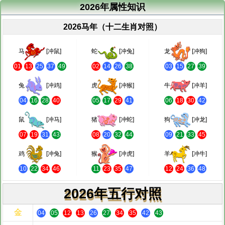
2026年属性知识
2026马年（十二生肖对照）
马
[冲鼠]
蛇
[冲兔]
龙
[冲狗]
01
13
25
37
49
02
14
26
38
03
15
27
39
兔
[冲鸡]
虎
[冲猴]
牛
[冲羊]
04
16
28
40
05
17
29
41
06
18
30
42
鼠
[冲马]
猪
[冲蛇]
狗
[冲龙]
07
19
31
43
08
20
32
44
09
21
33
45
鸡
[冲兔]
猴
[冲虎]
羊
[冲牛]
10
22
34
46
11
23
35
47
12
24
36
48
2026年五行对照
金
04
05
12
13
26
27
34
35
42
43