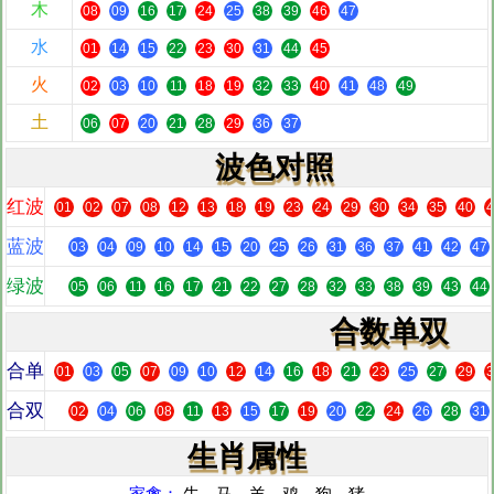
木
08
09
16
17
24
25
38
39
46
47
水
01
14
15
22
23
30
31
44
45
火
02
03
10
11
18
19
32
33
40
41
48
49
土
06
07
20
21
28
29
36
37
波色对照
红波
01
02
07
08
12
13
18
19
23
24
29
30
34
35
40
4
蓝波
03
04
09
10
14
15
20
25
26
31
36
37
41
42
47
绿波
05
06
11
16
17
21
22
27
28
32
33
38
39
43
44
合数单双
合单
01
03
05
07
09
10
12
14
16
18
21
23
25
27
29
3
合双
02
04
06
08
11
13
15
17
19
20
22
24
26
28
31
生肖属性
家禽：
牛、马、羊、鸡、狗、猪