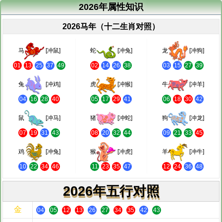
2026年属性知识
2026马年（十二生肖对照）
马
[冲鼠]
蛇
[冲兔]
龙
[冲狗]
01
13
25
37
49
02
14
26
38
03
15
27
39
兔
[冲鸡]
虎
[冲猴]
牛
[冲羊]
04
16
28
40
05
17
29
41
06
18
30
42
鼠
[冲马]
猪
[冲蛇]
狗
[冲龙]
07
19
31
43
08
20
32
44
09
21
33
45
鸡
[冲兔]
猴
[冲虎]
羊
[冲牛]
10
22
34
46
11
23
35
47
12
24
36
48
2026年五行对照
金
04
05
12
13
26
27
34
35
42
43