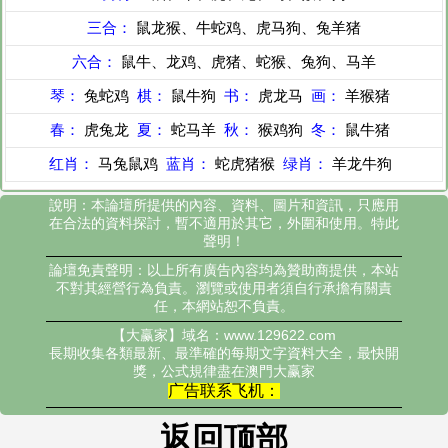
三合：
鼠龙猴、牛蛇鸡、虎马狗、兔羊猪
六合：
鼠牛、龙鸡、虎猪、蛇猴、兔狗、马羊
琴：
兔蛇鸡
棋：
鼠牛狗
书：
虎龙马
画：
羊猴猪
春：
虎兔龙
夏：
蛇马羊
秋：
猴鸡狗
冬：
鼠牛猪
红肖：
马兔鼠鸡
蓝肖：
蛇虎猪猴
绿肖：
羊龙牛狗
說明：本論壇所提供的內容、資料、圖片和資訊，只應用
在合法的資料探討，暫不適用於其它，外圍和使用。特此
聲明！
論壇免責聲明：以上所有廣告內容均為贊助商提供，本站
不對其經營行為負責。瀏覽或使用者須自行承擔有關責
任，本網站恕不負責。
【大赢家】域名：www.129622.com
長期收集各類最新、最準確的每期文字資料大全，最快開
獎，公式規律盡在澳門大赢家
广告联系飞机：
返回顶部