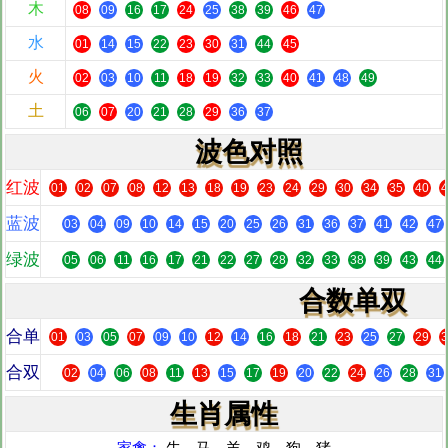
木
08
09
16
17
24
25
38
39
46
47
水
01
14
15
22
23
30
31
44
45
火
02
03
10
11
18
19
32
33
40
41
48
49
土
06
07
20
21
28
29
36
37
波色对照
红波
01
02
07
08
12
13
18
19
23
24
29
30
34
35
40
4
蓝波
03
04
09
10
14
15
20
25
26
31
36
37
41
42
47
绿波
05
06
11
16
17
21
22
27
28
32
33
38
39
43
44
合数单双
合单
01
03
05
07
09
10
12
14
16
18
21
23
25
27
29
3
合双
02
04
06
08
11
13
15
17
19
20
22
24
26
28
31
生肖属性
家禽：
牛、马、羊、鸡、狗、猪